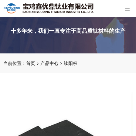
十多年来，我们一直专注于高品质钛材料的生产
当前位置：
首页
>
产品中心
>
钛阳极