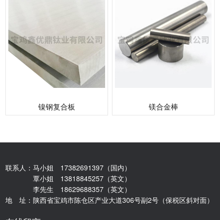
镍钢复合板
镁合金棒
联系人：马小姐 17382691397（国内）
覃小姐 13818845257（英文）
李先生 18629688357（英文）
地 址：陕西省宝鸡市陈仓区产业大道306号副2号（保税区斜对面）