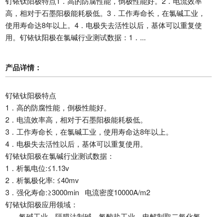
钌铱钛阳极特点1．高的防腐性能，倒极性能好。2．电流效率
高，相对于石墨阳极能耗极低。3．工作寿命长，在氯碱工业，
使用寿命达8年以上。4．电极失去活性以后，基体可以重复使
用。钌铱钛阳极在氯碱行业测试数据：1．...
产品详情：
钌铱钛阳极特点
1．高的防腐性能，倒极性能好。
2．电流效率高，相对于石墨阳极能耗极低。
3．工作寿命长，在氯碱工业，使用寿命达8年以上。
4．电极失去活性以后，基体可以重复使用。
钌铱钛阳极在氯碱行业测试数据：
1．析氯电位:≤1.13v
2．析氯极化率: ≤40mv
3．强化寿命:≥3000min 电流密度10000A/m2
钌铱钛阳极应用领域：
氯碱工业、隔膜法制碱、氯酸盐工业、电解制取二氧化氯、