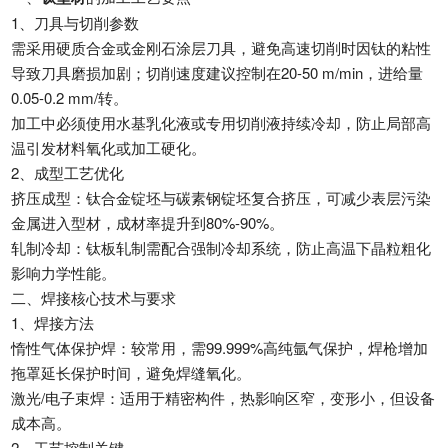
1、刀具与切削参数‌
需采用硬质合金或金刚石涂层刀具，避免高速切削时因钛的粘性
导致刀具磨损加剧；切削速度建议控制在20-50 m/min，进给量
0.05-0.2 mm/转。
加工中必须使用水基乳化液或专用切削液持续冷却，防止局部高
温引发材料氧化或加工硬化。
2、成型工艺优化‌
挤压成型‌：钛合金锭坯与碳素钢锭坯复合挤压，可减少表层污染
金属进入型材，成材率提升到80%-90%。
轧制冷却‌：钛板轧制需配合强制冷却系统，防止高温下晶粒粗化
影响力学性能。
二、焊接核心技术与要求
1、焊接方法‌
惰性气体保护焊‌：较常用，需99.999%高纯氩气保护，焊枪增加
拖罩延长保护时间，避免焊缝氧化。
激光/电子束焊‌：适用于精密构件，热影响区窄，变形小，但设备
成本高。
2、工艺控制关键‌