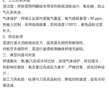
清洁度‌：焊前需用丙酮或专用溶剂彻底清除油污、氧化物，防止
气孔和夹杂。
气体保护‌：焊缝正反面均需氩气覆盖，氧气残留量需＜50 ppm。
热输入控制‌：采用低线能量，层间温度≤150℃，避免晶粒过度
长大。
3、焊后处理‌
需进行退火消除残余应力，提高接头韧性和耐蚀性。
对航空关键部件，需进行渗透检测确保焊缝无缺陷。
三、典型问题与对策
焊缝脆化‌：氧/氮污染或冷却过快，加强气体保护，焊后缓冷；
热影响区裂纹‌：氢含量过高或应力集中，严格控氢，优化结构设
计；
加工刀具粘损‌：钛屑与刀具高温粘结，降低切削速度，提高冷却
液流速。